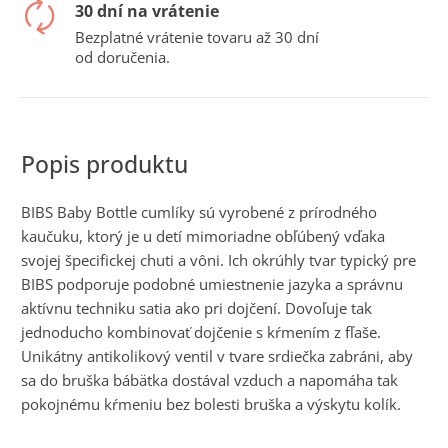
č
30 dní na vrátenie
a
Bezplatné vrátenie tovaru až 30 dní
m
od doručenia.
e
BIBS Baby Bottle cumlíky sú vyrobené z prírodného
kaučuku, ktorý je u detí mimoriadne obľúbený vďaka
svojej špecifickej chuti a vôni. Ich okrúhly tvar typický pre
BIBS podporuje podobné umiestnenie jazyka a správnu
aktívnu techniku satia ako pri dojčení. Dovoľuje tak
jednoducho kombinovať dojčenie s kŕmením z fľaše.
Unikátny antikolikový ventil v tvare srdiečka zabráni, aby
sa do bruška bábätka dostával vzduch a napomáha tak
pokojnému kŕmeniu bez bolesti bruška a výskytu kolík.