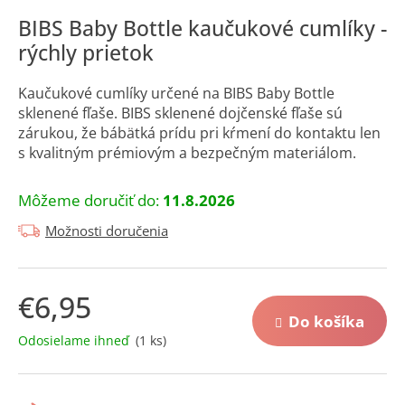
á
BIBS Baby Bottle kaučukové cumlíky -
j
rýchly prietok
s
ť
Kaučukové cumlíky určené na BIBS Baby Bottle
?
sklenené fľaše. BIBS sklenené dojčenské fľaše sú
zárukou, že bábätká prídu pri kŕmení do kontaktu len
s kvalitným prémiovým a bezpečným materiálom.
Môžeme doručiť do:
11.8.2026
Hľadať
Možnosti doručenia
O
€6,95
d
Do košíka
p
Jednotková
Odosielame ihneď
(1 ks)
o
cena:
r
ú