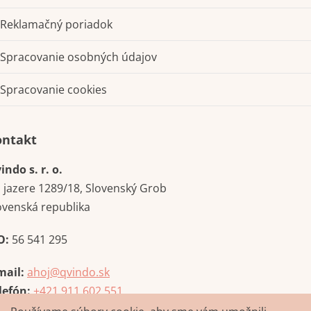
Reklamačný poriadok
Spracovanie osobných údajov
Spracovanie cookies
Kontakt
indo s. r. o.
i jazere 1289/18, Slovenský Grob
ovenská republika
O:
56 541 295
mail:
ahoj@qvindo.sk
lefón:
+421 911 602 551