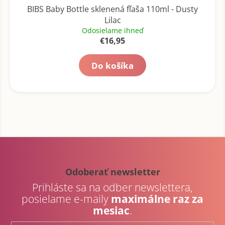
BIBS Baby Bottle sklenená fľaša 110ml - Dusty
Lilac
Odosielame ihneď
€16,95
Do košíka
Z
á
p
Odoberať newsletter
ä
Prihláste sa na odber newslettera,
t
posielame e-maily
maximálne raz za
i
mesiac
.
e