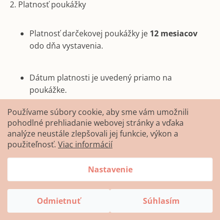
2. Platnosť poukážky
Platnosť darčekovej poukážky je
12 mesiacov
odo dňa vystavenia.
Dátum platnosti je uvedený priamo na
poukážke.
Používame súbory cookie, aby sme vám umožnili
Po uplynutí platnosti poukážka zaniká bez
pohodlné prehliadanie webovej stránky a vďaka
analýze neustále zlepšovali jej funkcie, výkon a
nároku na náhradu.
použiteľnosť.
Viac informácií
Nastavenie
3. Uplatnenie
Odmietnuť
Súhlasím
Poukážku je možné uplatniť pri nákupe
prostredníctvom e-shopu
www.qvindo.sk