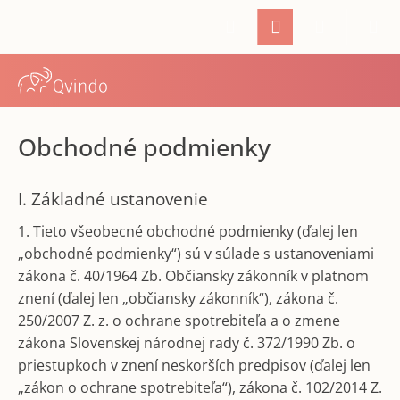
K
Prejsť
Hľadať
Prihlásenie
Nákupný
M
na
o
Späť
Späť
obsah
š
í
košík
Č
k
o
p
Obchodné podmienky
o
t
I. Základné ustanovenie
r
1. Tieto všeobecné obchodné podmienky (ďalej len
e
„obchodné podmienky“) sú v súlade s ustanoveniami
b
zákona č. 40/1964 Zb. Občiansky zákonník v platnom
u
znení (ďalej len „občiansky zákonník“), zákona č.
j
250/2007 Z. z. o ochrane spotrebiteľa a o zmene
e
zákona Slovenskej národnej rady č. 372/1990 Zb. o
t
priestupkoch v znení neskorších predpisov (ďalej len
e
„zákon o ochrane spotrebiteľa“), zákona č. 102/2014 Z.
n