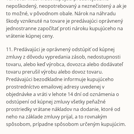
nepoškodený, neopotrebovaný a neznečistený a ak je
to možné, v pôvodnom obale. Nárok na náhradu
škody vzniknuté na tovare je predávajúci oprávnený
jednostranne započítať proti nároku kupujúceho na
vrátenie kúpnej ceny.
11. Predávajúci je oprávnený odstúpiť od kúpnej
zmluvy z dôvodu vypredania zásob, nedostupnosti
tovaru, alebo keď výrobca, dovozca alebo dodávateľ
tovaru prerušil výrobu alebo dovoz tovaru.
Predávajúci bezodkladne informuje kupujúceho
prostredníctvo emailovej adresy uvedenej v
objednávke a vráti v lehote 14 dní od oznámenia o
odstúpení od kúpnej zmluvy všetky peňažné
prostriedky vrátane nákladov na dodanie, ktoré od
neho na základe zmluvy prijal, a to rovnakým
spôsobom, prípadne spôsobom určeným kupujúcim.