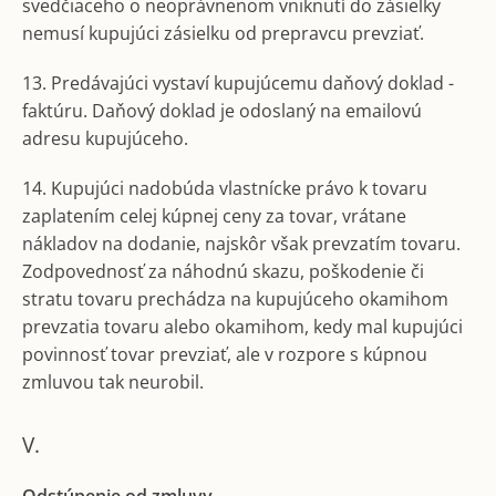
svedčiaceho o neoprávnenom vniknutí do zásielky
nemusí kupujúci zásielku od prepravcu prevziať.
13. Predávajúci vystaví kupujúcemu daňový doklad -
faktúru. Daňový doklad je odoslaný na emailovú
adresu kupujúceho.
14. Kupujúci nadobúda vlastnícke právo k tovaru
zaplatením celej kúpnej ceny za tovar, vrátane
nákladov na dodanie, najskôr však prevzatím tovaru.
Zodpovednosť za náhodnú skazu, poškodenie či
stratu tovaru prechádza na kupujúceho okamihom
prevzatia tovaru alebo okamihom, kedy mal kupujúci
povinnosť tovar prevziať, ale v rozpore s kúpnou
zmluvou tak neurobil.
V.