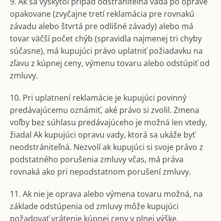
9. Ak sa vyskytol prípad odstrániteľná vada po oprave
opakovane (zvyčajne tretí reklamácia pre rovnakú
závadu alebo štvrtá pre odlišné závady) alebo má
tovar väčší počet chýb (spravidla najmenej tri chyby
súčasne), má kupujúci právo uplatniť požiadavku na
zľavu z kúpnej ceny, výmenu tovaru alebo odstúpiť od
zmluvy.
10. Pri uplatnení reklamácie je kupujúci povinný
predávajúcemu oznámiť, aké právo si zvolil. Zmena
voľby bez súhlasu predávajúceho je možná len vtedy,
žiadal Ak kupujúci opravu vady, ktorá sa ukáže byť
neodstrániteľná. Nezvolí ak kupujúci si svoje právo z
podstatného porušenia zmluvy včas, má práva
rovnaká ako pri nepodstatnom porušení zmluvy.
11. Ak nie je oprava alebo výmena tovaru možná, na
základe odstúpenia od zmluvy môže kupujúci
požadovať vrátenie kúpnej ceny v plnej výške.