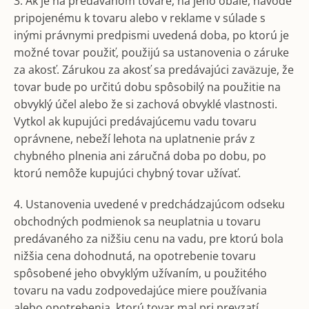
3. Ak je na predávanom tovare, na jeho obale, návode
pripojenému k tovaru alebo v reklame v súlade s
inými právnymi predpismi uvedená doba, po ktorú je
možné tovar použiť, použijú sa ustanovenia o záruke
za akosť. Zárukou za akosť sa predávajúci zaväzuje, že
tovar bude po určitú dobu spôsobilý na použitie na
obvyklý účel alebo že si zachová obvyklé vlastnosti.
Vytkol ak kupujúci predávajúcemu vadu tovaru
oprávnene, nebeží lehota na uplatnenie práv z
chybného plnenia ani záručná doba po dobu, po
ktorú nemôže kupujúci chybný tovar užívať.
4. Ustanovenia uvedené v predchádzajúcom odseku
obchodných podmienok sa neuplatnia u tovaru
predávaného za nižšiu cenu na vadu, pre ktorú bola
nižšia cena dohodnutá, na opotrebenie tovaru
spôsobené jeho obvyklým užívaním, u použitého
tovaru na vadu zodpovedajúce miere používania
alebo opotrebenia, ktorú tovar mal pri prevzatí