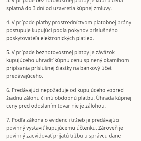
3. V prípade bezhotovostnej platby je kúpna cena
splatná do 3 dní od uzavretia kúpnej zmluvy.
4. V prípade platby prostredníctvom platobnej brány
postupuje kupujúci podľa pokynov príslušného
poskytovateľa elektronických platieb.
5. V prípade bezhotovostnej platby je záväzok
kupujúceho uhradiť kúpnu cenu splnený okamihom
pripísania príslušnej čiastky na bankový účet
predávajúceho.
6. Predávajúci nepožaduje od kupujúceho vopred
žiadnu zálohu či inú obdobnú platbu. Úhrada kúpnej
ceny pred odoslaním tovar nie je zálohou.
7. Podľa zákona o evidencii tržieb je predávajúci
povinný vystaviť kupujúcemu účtenku. Zároveň je
povinný zaevidovať prijatú tržbu u správcu dane