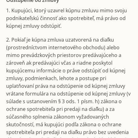
Odstúpenie od zmluvy
1. Kupujúci, ktorý uzavrel kúpnu zmluvu mimo svoju
podnikateľskú činnosť ako spotrebiteľ, má právo od
kúpnej zmluvy odstúpiť.
2. Pokiaľ je kúpna zmluva uzatvorená na diaľku
(prostredníctvom internetového obchodu) alebo
mimo prevádzkových priestorov predávajúceho a
zároveň ak predávajúci včas a riadne poskytol
kupujúcemu informácie o práve odstúpiť od kúpnej
zmluvy, podmienkach, lehote a postupe pri
uplatňovaní práva na odstúpenie od kúpnej zmluvy
vrátane formulára na odstúpenie od kúpnej zmluvy (v
súlade s ustanovením § 3 ods. 1 písm. h) zákona o
ochrane spotrebiteľa pri predaji na diaľku) a za
súčasného splnenia zákonom vyžadovaných
skutočností, má kupujúci podľa zákona o ochrane
spotrebiteľa pri predaji na diaľku právo bez uvedenia