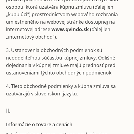
č
a
osobou, ktorá uzatvára kúpnu zmluvu (ďalej len
m
„kupujúci") prostredníctvom webového rozhrania
e
umiestneného na webovej stránke dostupnej na
internetovej adrese
www.qvindo.sk
(ďalej len
„internetový obchod").
3. Ustanovenia obchodných podmienok sú
neoddeliteľnou súčasťou kúpnej zmluvy. Odlišné
dojednania v kúpnej zmluve majú prednosť pred
ustanoveniami týchto obchodných podmienok.
4. Tieto obchodné podmienky a kúpna zmluva sa
uzatvárajú v slovenskom jazyku.
II.
Informácie o tovare a cenách