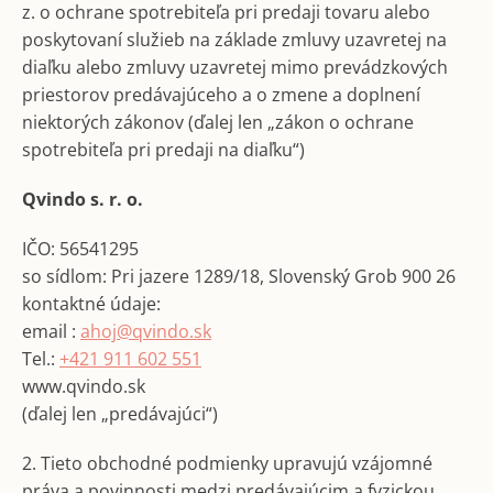
z. o ochrane spotrebiteľa pri predaji tovaru alebo
á
poskytovaní služieb na základe zmluvy uzavretej na
j
diaľku alebo zmluvy uzavretej mimo prevádzkových
s
priestorov predávajúceho a o zmene a doplnení
ť
niektorých zákonov (ďalej len „zákon o ochrane
?
spotrebiteľa pri predaji na diaľku“)
Qvindo s. r. o.
IČO: 56541295
Hľadať
so sídlom: Pri jazere 1289/18, Slovenský Grob 900 26
kontaktné údaje:
email :
ahoj@qvindo.sk
O
Tel.:
+421 911 602 551
d
www.qvindo.sk
p
(ďalej len „predávajúci“)
o
r
2. Tieto obchodné podmienky upravujú vzájomné
ú
práva a povinnosti medzi predávajúcim a fyzickou