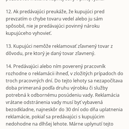
12. Ak predávajúci preukáže, že kupujúci pred
prevzatím o chybe tovaru vedel alebo ju sám
spôsobil, nie je predávajúci povinný nároku
kupujúceho vyhovieť.
13. Kupujúci nemôže reklamovať zľavnený tovar z
dôvodu, pre ktorý je daný tovar zľavnený.
14. Predávajúci alebo ním poverený pracovník
rozhodne o reklamácii ihneď, v zložitých prípadoch do
troch pracovných dní. Do tejto lehoty sa nezapočítava
doba primeraná podľa druhu výrobku či služby
potrebná k odbornému posúdeniu vady. Reklamácia
vrátane odstránenia vady musí byť vybavená
bezodkladne, najneskôr do 30 dní odo dňa uplatnenia
reklamácie, pokiaľ sa predávajúci s kupujúcim
nedohodne na dlhšej lehote. Márne uplynutí tejto