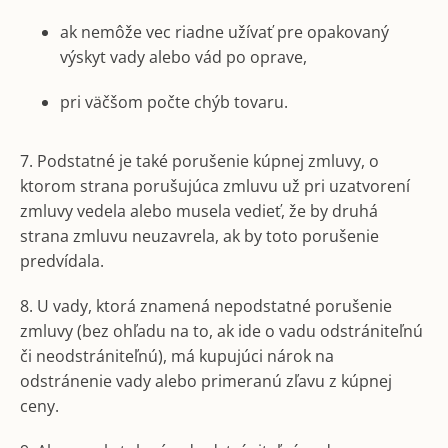
ak nemôže vec riadne užívať pre opakovaný
výskyt vady alebo vád po oprave,
pri väčšom počte chýb tovaru.
7. Podstatné je také porušenie kúpnej zmluvy, o
ktorom strana porušujúca zmluvu už pri uzatvorení
zmluvy vedela alebo musela vedieť, že by druhá
strana zmluvu neuzavrela, ak by toto porušenie
predvídala.
8. U vady, ktorá znamená nepodstatné porušenie
zmluvy (bez ohľadu na to, ak ide o vadu odstrániteľnú
či neodstrániteľnú), má kupujúci nárok na
odstránenie vady alebo primeranú zľavu z kúpnej
ceny.