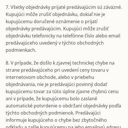
7. Všetky objednávky prijaté predávajúcim sú záväzné.
Kupujúci môže zrušiť objednávku, dokiaľ nie je
kupujúcemu doručené oznámenie o prijatí
objednávky predávajúcim. Kupujúci môže zrušiť
objednávku telefonicky na telefónne číslo alebo email
predávajúceho uvedený v týchto obchodných
podmienkach.
8. V prípade, že došlo k zjavnej technickej chybe na
strane predávajúceho pri uvedení ceny tovaru v
internetovom obchode, alebo v priebehu
objednávania, nie je predávajúci povinný dodať
kupujúcemu tovar za túto úplne zjavne chybnú cenu
ani v prípade, že kupujúcemu bolo zaslané
automatické potvrdenie o obdržaní objednávky podľa
týchto obchodných podmienok. Predávajúci
informuje kupujúceho o chybe bez zbytočného
odkladu a zašle kupujúcemu na jeho emailovú adresu