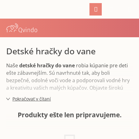
K
Prejsť
Hľadať
Prihlásenie
Nákupný
M
na
o
Späť
Späť
obsah
š
í
košík
Č
k
o
p
Detské hračky do vane
o
t
Naše
detské hračky do vane
robia kúpanie pre deti
r
ešte zábavnejším. Sú navrhnuté tak, aby boli
bezpečné, odolné voči vode a podporovali vodné hry
e
a kreativitu vašich malých kúpačov. Objavte širokú
b
škálu veselých hračiek, ktoré zmenia každé kúpanie na
u
Pokračovať v čítaní
dobrodružstvo.
j
e
Produkty ešte len pripravujeme.
t
e
n