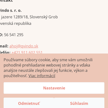
Kontakt
indo s. r. o.
i jazere 1289/18, Slovenský Grob
ovenská republika
O:
56 541 295
mail:
ahoj@qvindo.sk
lefón:
+421 911 602 551
Používame súbory cookie, aby sme vám umožnili
pohodlné prehliadanie webovej stránky a vďaka
analýze neustále zlepšovali jej funkcie, výkon a
použiteľnosť.
Viac informácií
Nastavenie
Vytvoril Shoptet
Odmietnuť
Súhlasím
Copyright 2026
Qvindo.sk
. Všetky práva vyhradené.