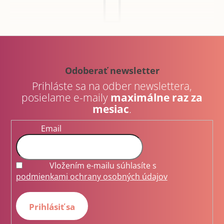
á
j
s
Z
ť
á
Môžete sa ale pozrieť na ostatné kategórie.
?
p
Odoberať newsletter
ä
Prihláste sa na odber newslettera,
Späť do obchodu
t
posielame e-maily
maximálne raz za
i
mesiac
.
e
Hľadať
Email
O
Vložením e-mailu súhlasíte s
d
podmienkami ochrany osobných údajov
p
o
r
Prihlásiť sa
ú