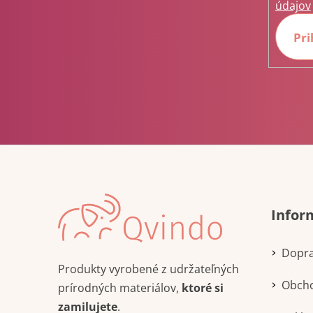
údajov
Pri
Infor
Dopra
Produkty vyrobené z udržateľných
Obch
prírodných materiálov,
ktoré si
zamilujete
.