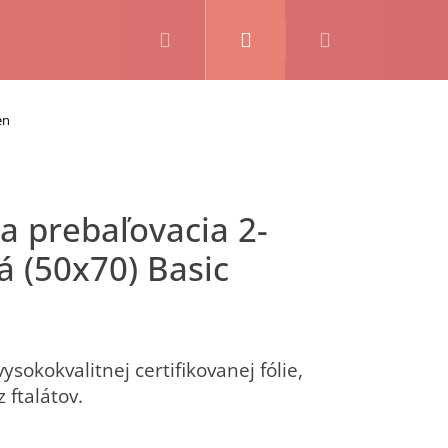
Hľadať
Prihlásenie
Nákupný
košík
en
 (50x70) Basic
ysokokvalitnej certifikovanej fólie,
 ftalátov.