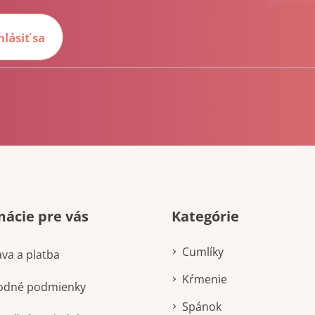
hlásiť sa
Preskočiť
mácie pre vás
Kategórie
kategórie
Cumlíky
va a platba
Kŕmenie
odné podmienky
Spánok