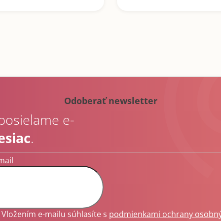
Odoberať newsletter
 posielame e-
esiac
.
mail
Vložením e-mailu súhlasíte s
podmienkami ochrany osobn