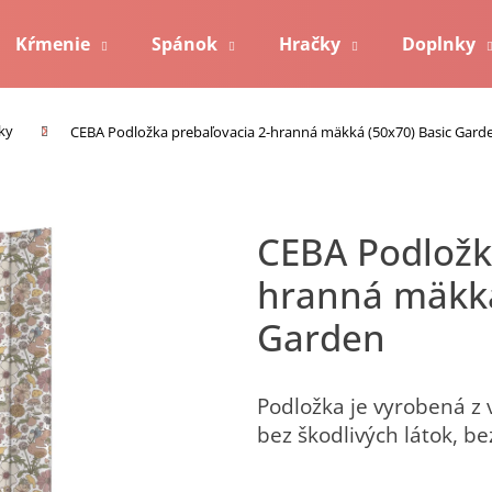
Kŕmenie
Spánok
Hračky
Doplnky
Čo potrebujete nájsť?
Kontakt
ky
CEBA Podložka prebaľovacia 2-hranná mäkká (50x70) Basic Gard
Hľadať
CEBA Podložka prebaľovacia 2-
hranná mäkká
Odporúčame
Garden
Podložka je vyrobená z v
bez škodlivých látok, bez