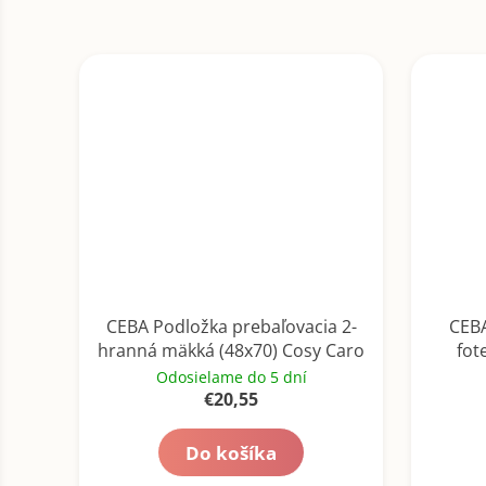
CEBA Podložka prebaľovacia 2-
CEBA
hranná mäkká (48x70) Cosy Caro
fot
koralová
Odosielame do 5 dní
€20,55
Do košíka