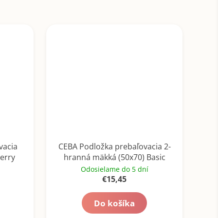
vacia
CEBA Podložka prebaľovacia 2-
erry
hranná mäkká (50x70) Basic
Dreamer
Odosielame do 5 dní
€15,45
Do košíka