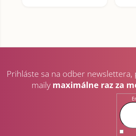
Z
á
p
Prihláste sa na odber newslettera,
ä
t
maily
maximálne raz za m
i
e
E