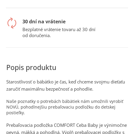
č
a
m
e
30 dní na vrátenie
Bezplatné vrátenie tovaru až 30 dní
od doručenia.
Starostlivosť o bábätko je čas, keď chceme svojmu dieťaťu
zaručiť maximálnu bezpečnosť a pohodlie.
Naše poznatky o potrebách bábätiek nám umožnili vyrobiť
NOVÚ, pohodlnejšiu prebaľovaciu podložku do detskej
postieľky.
Prebaľovacia podložka COMFORT Ceba Baby je výnimočne
pevná, mäkká a pohodlná. Výplň prebaľovacej podložky s