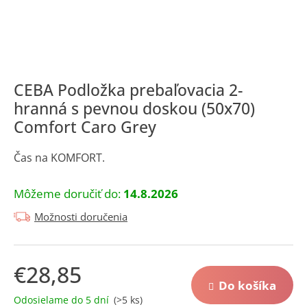
á
j
s
ť
?
CEBA Podložka prebaľovacia 2-
hranná s pevnou doskou (50x70)
Comfort Caro Grey
Čas na KOMFORT.
Hľadať
Môžeme doručiť do:
14.8.2026
O
Možnosti doručenia
d
p
o
€28,85
r
Do košíka
ú
Jednotková
Odosielame do 5 dní
(>5 ks)
cena: