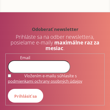
Z
á
p
Odoberať newsletter
ä
Prihláste sa na odber newslettera,
t
posielame e-maily
maximálne raz za
i
mesiac
.
e
Email
Vložením e-mailu súhlasíte s
podmienkami ochrany osobných údajov
Prihlásiť sa