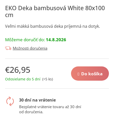
á
EKO Deka bambusová White 80x100
j
cm
s
ť
Veľmi mäkká bambusová deka príjemná na dotyk.
?
Môžeme doručiť do:
14.8.2026
Možnosti doručenia
Hľadať
€26,95
Do košíka
Jednotková
Odosielame do 5 dní
(>5 ks)
O
cena:
d
p
o
30 dní na vrátenie
r
Bezplatné vrátenie tovaru až 30 dní
ú
od doručenia.