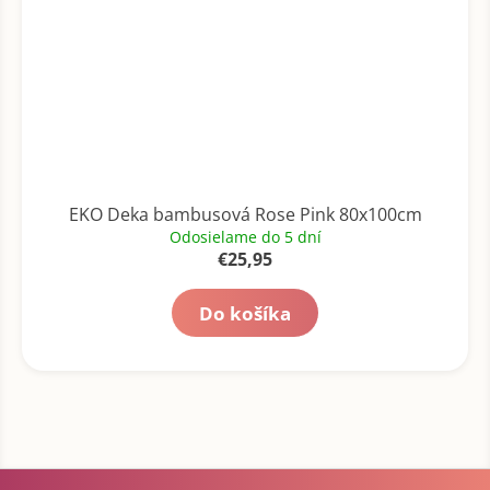
EKO Deka bambusová Rose Pink 80x100cm
Odosielame do 5 dní
€25,95
Do košíka
Z