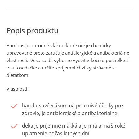
č
a
m
e
Bambus je prírodné vlákno ktoré nie je chemicky
upravované preto zaručuje antialergické a antibakteriálne
vlastnosti. Deka sa dá výborne využiť v kočíku postieľke či
v autosedačke a určite spríjemní chvíľky strávené s
dieťatkom.
Vlastnosti:
bambusové vlákno má priaznivé účinky pre
zdravie, je antialergické a antibakteriálne
deka je príjemne mäkká a jemná a má široké
uplatnenie počas letných dní