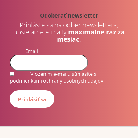
á
p
Odoberať newsletter
ä
Prihláste sa na odber newslettera,
t
posielame e-maily
maximálne raz za
i
mesiac
.
e
Email
Vložením e-mailu súhlasíte s
podmienkami ochrany osobných údajov
Prihlásiť sa