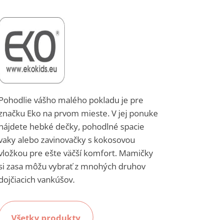
Pohodlie vášho malého pokladu je pre
značku Eko na prvom mieste. V jej ponuke
nájdete hebké dečky, pohodlné spacie
vaky alebo zavinovačky s kokosovou
vložkou pre ešte väčší komfort. Mamičky
si zasa môžu vybrať z mnohých druhov
dojčiacich vankúšov.
Všetky produkty