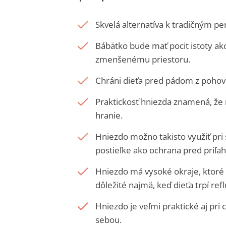
Skvelá alternatíva k tradičným p
Bábätko bude mať pocit istoty ak
zmenšenému priestoru.
Chráni dieťa pred pádom z pohov
Praktickosť hniezda znamená, že 
hranie.
Hniezdo možno takisto využiť pri s
postieľke ako ochrana pred priľ
Hniezdo má vysoké okraje, ktoré u
dôležité najmä, keď dieťa trpí re
Hniezdo je veľmi praktické aj pri
sebou.