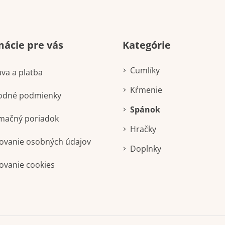
Preskočiť
mácie pre vás
Kategórie
kategórie
Cumlíky
va a platba
Kŕmenie
odné podmienky
Spánok
mačný poriadok
Hračky
ovanie osobných údajov
Doplnky
ovanie cookies