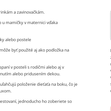
erinkám a zavinovačkám.
o u mamičky v maternici vďaka
ky alebo postele
môže byť použité aj ako podložka na
paní v posteli s rodičmi alebo aj v
ahnutím alebo pridusením dekou.
ľahčujú položenie dieťaťa na boku, čo je
fluxom.
 cestovaní, jednoducho ho zoberiete so