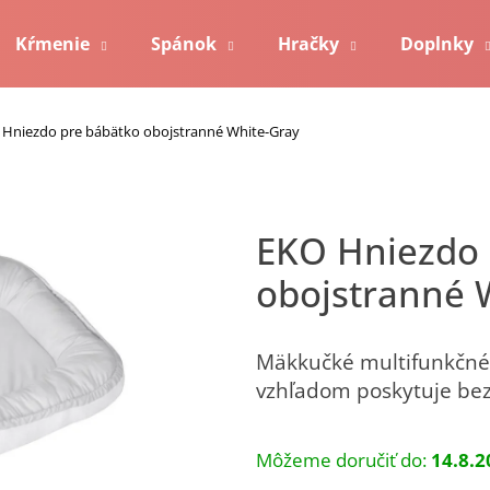
Kŕmenie
Spánok
Hračky
Doplnky
Čo potrebujete nájsť?
Kontakt
 Hniezdo pre bábätko obojstranné White-Gray
Hľadať
EKO Hniezdo pre bábätko
obojstranné 
Odporúčame
Mäkkučké multifunkčné 
vzhľadom poskytuje bezp
Môžeme doručiť do:
14.8.2