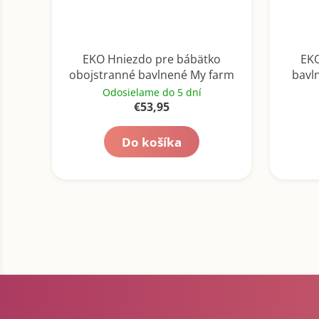
EKO Hniezdo pre bábätko
EKO
obojstranné bavlnené My farm
bavl
Stars Powder pink 90x60 cm
Odosielame do 5 dní
€53,95
Do košíka
Z
á