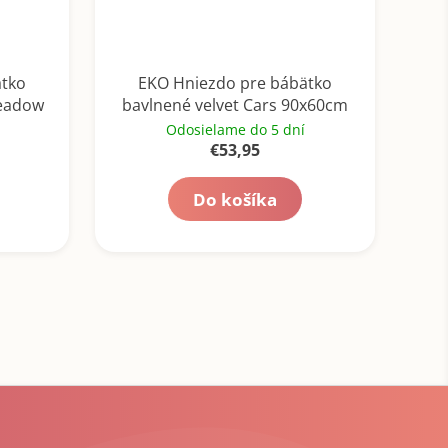
ätko
EKO Hniezdo pre bábätko
Meadow
bavlnené velvet Cars 90x60cm
Odosielame do 5 dní
€53,95
Do košíka