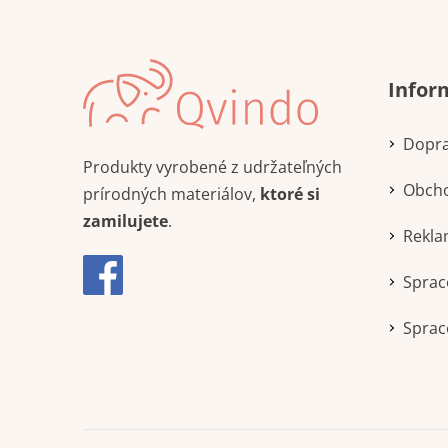
Infor
Dopra
Produkty vyrobené z udržateľných
Obch
prírodných materiálov,
ktoré si
zamilujete
.
Rekla
Sprac
Sprac