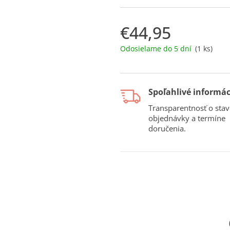
€44,95
Jednotková
Odosielame do 5 dní
(1 ks)
cena:
Spoľahlivé informác
Transparentnosť o stav
objednávky a termíne
doručenia.