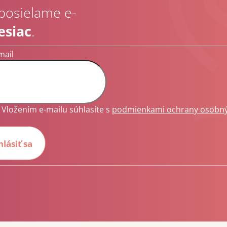
 posielame e-
esiac
.
mail
Vložením e-mailu súhlasíte s
podmienkami ochrany osobn
hlásiť sa