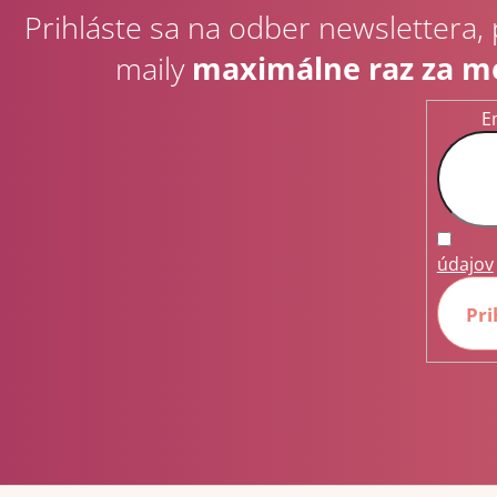
p
Prihláste sa na odber newslettera,
ä
t
maily
maximálne raz za m
i
e
E
údajov
Pri