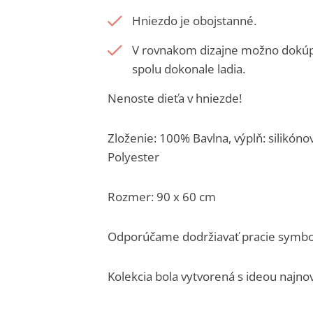
Hniezdo je obojstanné.
V rovnakom dizajne možno dokúpiť
spolu dokonale ladia.
Nenoste dieťa v hniezde!
Zloženie: 100% Bavlna, výplň: silikón
Polyester
Rozmer: 90 x 60 cm
Odporúčame dodržiavať pracie symbol
Kolekcia bola vytvorená s ideou najno