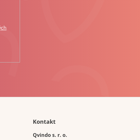
ých
Kontakt
Qvindo s. r. o.