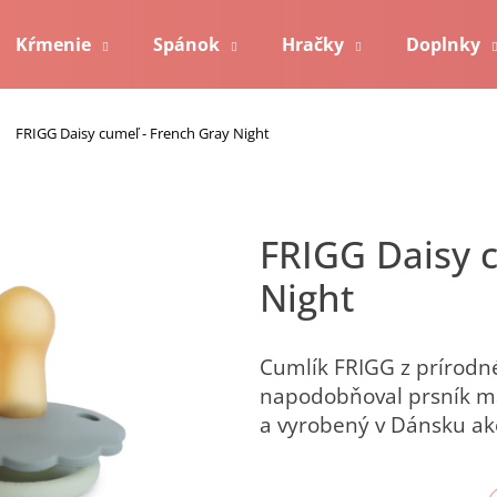
Kŕmenie
Spánok
Hračky
Doplnky
Čo potrebujete nájsť?
Kontakt
FRIGG Daisy cumeľ - French Gray Night
Hľadať
FRIGG Daisy cumeľ - French Gray
Night
Odporúčame
Cumlík FRIGG z prírodné
napodobňoval prsník ma
a vyrobený v Dánsku ako