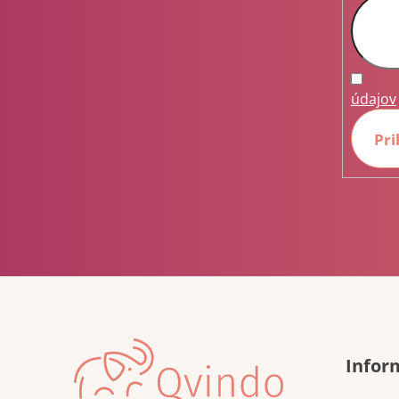
údajov
Pri
Infor