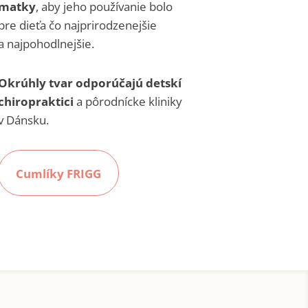
matky
, aby jeho používanie bolo
pre dieťa čo najprirodzenejšie
a najpohodlnejšie.
Okrúhly tvar odporúčajú detskí
chiropraktici
a pôrodnícke kliniky
v Dánsku.
Cumlíky FRIGG