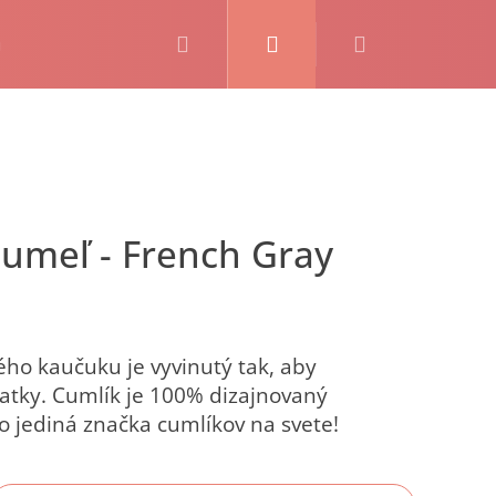
Hľadať
Prihlásenie
Nákupný
košík
ho kaučuku je vyvinutý tak, aby
tky. Cumlík je 100% dizajnovaný
 jediná značka cumlíkov na svete!