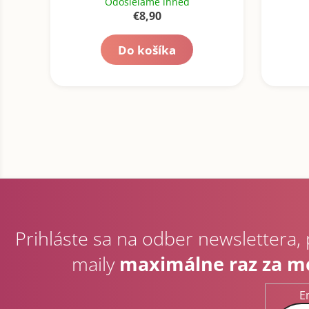
Odosielame ihneď
€8,90
Do košíka
Z
á
p
Prihláste sa na odber newslettera,
ä
t
maily
maximálne raz za m
i
e
E