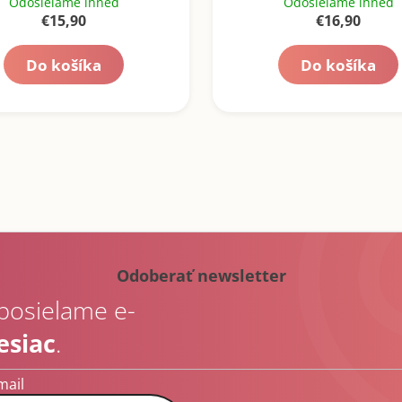
Odosielame ihneď
Odosielame ihneď
€15,90
€16,90
Do košíka
Do košíka
Odoberať newsletter
 posielame e-
esiac
.
mail