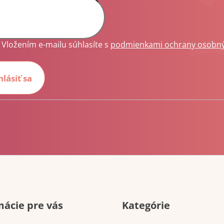
Vložením e-mailu súhlasíte s
podmienkami ochrany osobn
hlásiť sa
Preskočiť
mácie pre vás
Kategórie
kategórie