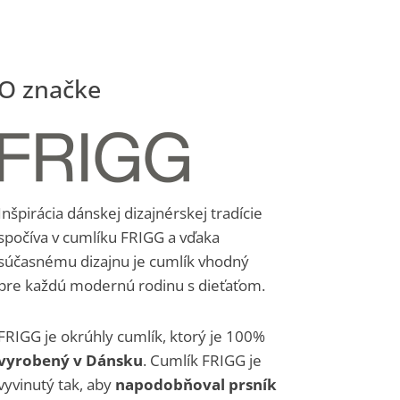
Inšpirácia dánskej dizajnérskej tradície
spočíva v cumlíku FRIGG a vďaka
súčasnému dizajnu je cumlík vhodný
pre každú modernú rodinu s dieťaťom.
FRIGG je okrúhly cumlík, ktorý je 100%
vyrobený v Dánsku
. Cumlík FRIGG je
vyvinutý tak, aby
napodobňoval prsník