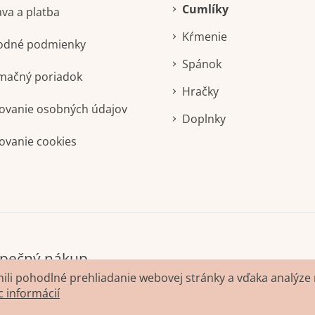
Cumlíky
va a platba
Kŕmenie
odné podmienky
Spánok
mačný poriadok
Hračky
ovanie osobných údajov
Doplnky
ovanie cookies
li pohodlné prehliadanie webovej stránky a vďaka analýze 
c informácií