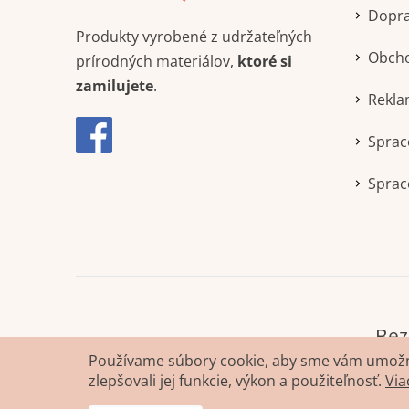
Dopra
Produkty vyrobené z udržateľných
Obch
prírodných materiálov,
ktoré si
zamilujete
.
Rekla
Sprac
Sprac
Používame súbory cookie, aby sme vám umožni
zlepšovali jej funkcie, výkon a použiteľnosť.
Via