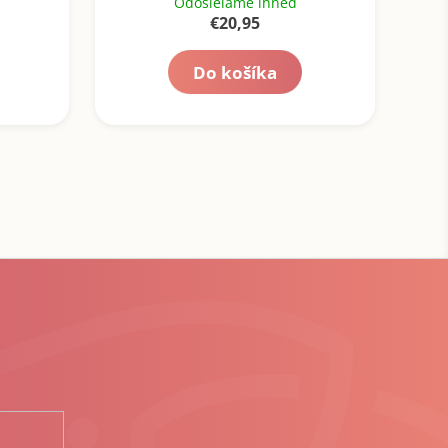
Odosielame ihneď
€20,95
Do košíka