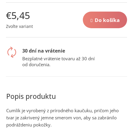
č
a
€5,45
m
e
Do košíka
Jednotková
Zvoľte variant
cena:
30 dní na vrátenie
Bezplatné vrátenie tovaru až 30 dní
od doručenia.
Cumlík je vyrobený z prírodného kaučuku, pričom jeho
tvar je zakrivený jemne smerom von, aby sa zabránilo
podráždeniu pokožky.