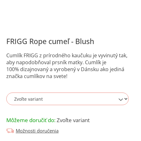
á
j
s
ť
?
FRIGG Rope cumeľ - Blush
Cumlík FRIGG z prírodného kaučuku je vyvinutý tak,
aby napodobňoval prsník matky. Cumlík je
100% dizajnovaný a vyrobený v Dánsku ako jediná
značka cumlíkov na svete!
Hľadať
O
d
p
Môžeme doručiť do:
Zvoľte variant
o
r
Možnosti doručenia
ú