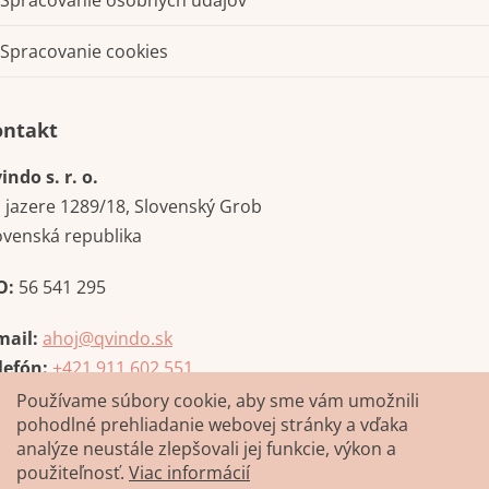
Spracovanie osobných údajov
Spracovanie cookies
Kontakt
indo s. r. o.
i jazere 1289/18, Slovenský Grob
ovenská republika
O:
56 541 295
mail:
ahoj@qvindo.sk
lefón:
+421 911 602 551
Používame súbory cookie, aby sme vám umožnili
pohodlné prehliadanie webovej stránky a vďaka
analýze neustále zlepšovali jej funkcie, výkon a
použiteľnosť.
Viac informácií