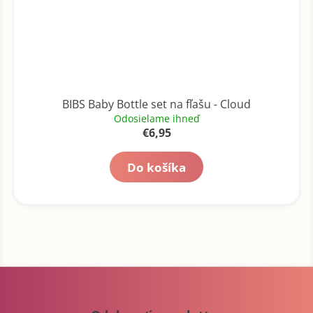
BIBS Baby Bottle set na fľašu - Cloud
Odosielame ihneď
€6,95
Do košíka
Z
á
p