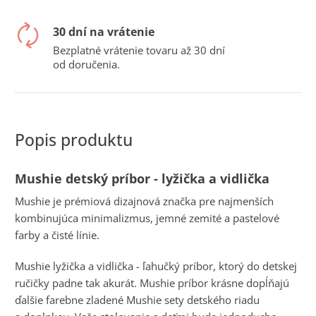
č
a
m
30 dní na vrátenie
e
Bezplatné vrátenie tovaru až 30 dní
od doručenia.
Mushie detský príbor - lyžička a vidlička
Mushie je prémiová dizajnová značka pre najmenších
kombinujúca minimalizmus, jemné zemité a pastelové
farby a čisté línie.
Mushie lyžička a vidlička - ľahučký príbor, ktorý do detskej
ručičky padne tak akurát. Mushie príbor krásne dopĺňajú
ďalšie farebne zladené Mushie sety detského riadu