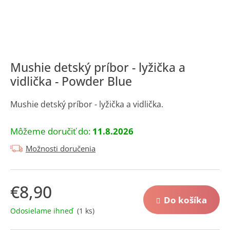
á
j
s
ť
?
Mushie detský príbor - lyžička a
vidlička - Powder Blue
Mushie detský príbor - lyžička a vidlička.
Hľadať
Môžeme doručiť do:
11.8.2026
Možnosti doručenia
O
d
p
€8,90
o
Do košíka
Jednotková
r
Odosielame ihneď
(1 ks)
cena:
ú