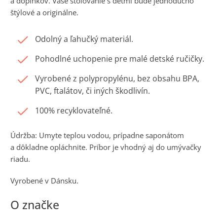
a doplnkov. Vaše stolovanie s deťmi bude jednoducho
štýlové a originálne.
Odolný a ľahučký materiál.
Pohodlné uchopenie pre malé detské ručičky.
Vyrobené z polypropylénu, bez obsahu BPA,
PVC, ftalátov, či iných škodlivín.
100% recyklovateľné.
Údržba: Umyte teplou vodou, prípadne saponátom
a dôkladne opláchnite. Príbor je vhodný aj do umývačky
riadu.
Vyrobené v Dánsku.