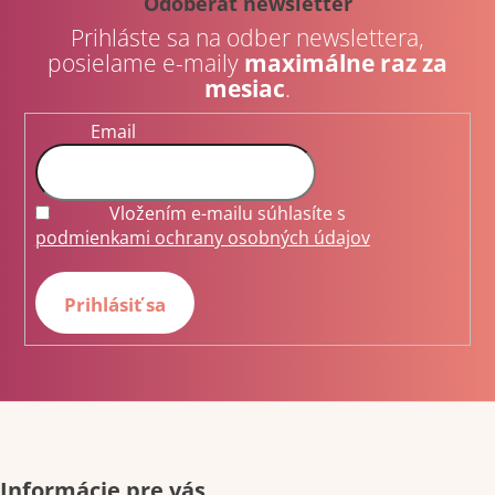
Odoberať newsletter
ä
Prihláste sa na odber newslettera,
t
posielame e-maily
maximálne raz za
i
mesiac
.
e
Email
Vložením e-mailu súhlasíte s
podmienkami ochrany osobných údajov
Prihlásiť sa
Informácie pre vás