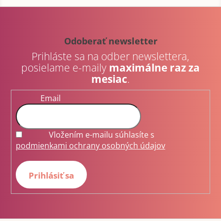
Z
á
p
Odoberať newsletter
ä
Prihláste sa na odber newslettera,
t
posielame e-maily
maximálne raz za
i
mesiac
.
e
Email
Vložením e-mailu súhlasíte s
podmienkami ochrany osobných údajov
Prihlásiť sa