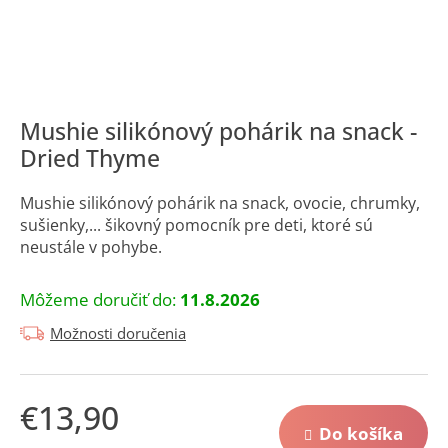
á
j
s
ť
?
Mushie silikónový pohárik na snack -
Dried Thyme
Mushie silikónový pohárik na snack, ovocie, chrumky,
sušienky,... šikovný pomocník pre deti, ktoré sú
neustále v pohybe.
Hľadať
Môžeme doručiť do:
11.8.2026
O
Možnosti doručenia
d
p
o
r
€13,90
ú
Do košíka
Jednotková