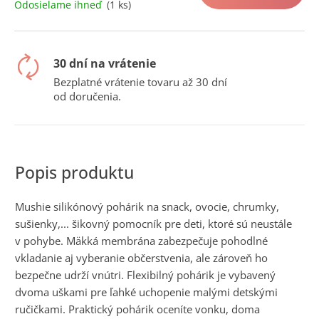
č
Odosielame ihneď
(1 ks)
cena:
a
m
e
30 dní na vrátenie
Bezplatné vrátenie tovaru až 30 dní
od doručenia.
Mushie silikónový pohárik na snack, ovocie, chrumky,
sušienky,... šikovný pomocník pre deti, ktoré sú neustále
v pohybe. Mäkká membrána zabezpečuje pohodlné
vkladanie aj vyberanie občerstvenia, ale zároveň ho
bezpečne udrží vnútri. Flexibilný pohárik je vybavený
dvoma uškami pre ľahké uchopenie malými detskými
ručičkami. Praktický pohárik oceníte vonku, doma