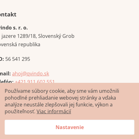
Kontakt
indo s. r. o.
i jazere 1289/18, Slovenský Grob
ovenská republika
O:
56 541 295
mail:
ahoj@qvindo.sk
lefón:
+421 911 602 551
Používame súbory cookie, aby sme vám umožnili
pohodlné prehliadanie webovej stránky a vďaka
analýze neustále zlepšovali jej funkcie, výkon a
použiteľnosť.
Viac informácií
Nastavenie
Vytvoril Shoptet