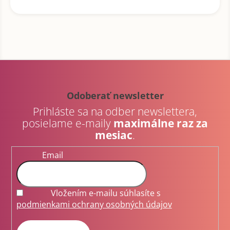
Z
á
p
Odoberať newsletter
ä
Prihláste sa na odber newslettera,
t
posielame e-maily
maximálne raz za
i
mesiac
.
e
Email
Vložením e-mailu súhlasíte s
podmienkami ochrany osobných údajov