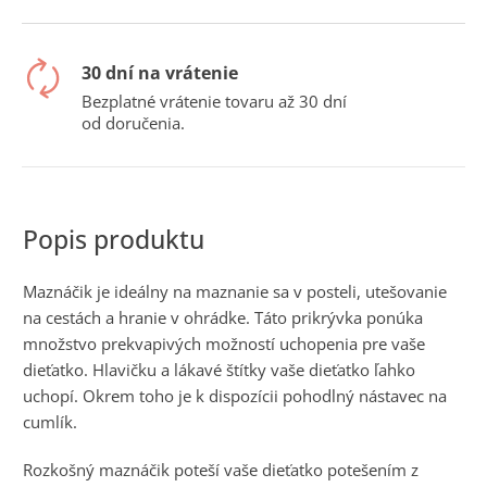
č
a
m
e
30 dní na vrátenie
Bezplatné vrátenie tovaru až 30 dní
od doručenia.
Maznáčik je ideálny na maznanie sa v posteli, utešovanie
na cestách a hranie v ohrádke. Táto prikrývka ponúka
množstvo prekvapivých možností uchopenia pre vaše
dieťatko. Hlavičku a lákavé štítky vaše dieťatko ľahko
uchopí. Okrem toho je k dispozícii pohodlný nástavec na
cumlík.
Rozkošný maznáčik poteší vaše dieťatko potešením z