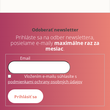
Z
á
p
Odoberať newsletter
ä
Prihláste sa na odber newslettera,
t
posielame e-maily
maximálne raz za
i
mesiac
.
e
Email
Vložením e-mailu súhlasíte s
podmienkami ochrany osobných údajov
Prihlásiť sa