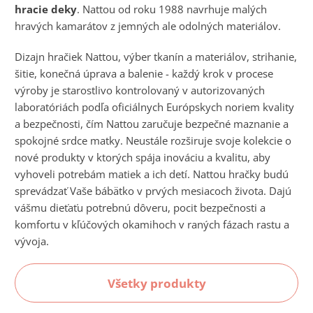
hracie deky
. Nattou od roku 1988 navrhuje malých
hravých kamarátov z jemných ale odolných materiálov.
Dizajn hračiek Nattou, výber tkanín a materiálov, strihanie,
šitie, konečná úprava a balenie - každý krok v procese
výroby je starostlivo kontrolovaný v autorizovaných
laboratóriách podľa oficiálnych Európskych noriem kvality
a bezpečnosti, čím Nattou zaručuje bezpečné maznanie a
spokojné srdce matky. Neustále rozširuje svoje kolekcie o
nové produkty v ktorých spája inováciu a kvalitu, aby
vyhoveli potrebám matiek a ich detí. Nattou hračky budú
sprevádzať Vaše bábätko v prvých mesiacoch života. Dajú
vášmu dieťaťu potrebnú dôveru, pocit bezpečnosti a
komfortu v kľúčových okamihoch v raných fázach rastu a
vývoja.
Všetky produkty