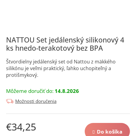
á
j
s
ť
?
NATTOU Set jedálenský silikonový 4
ks hnedo-terakotový bez BPA
Štvordielny jedálenský set od Nattou z mäkkého
silikónu je veľmi praktický, ľahko uchopiteľný a
protišmykový.
Hľadať
Môžeme doručiť do:
14.8.2026
O
Možnosti doručenia
d
p
o
r
€34,25
ú
Do košíka
Jednotková