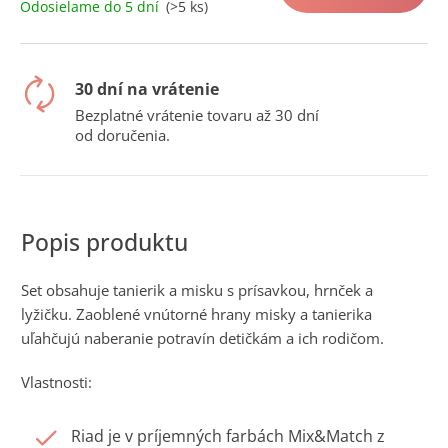
č
Odosielame do 5 dní
(>5 ks)
cena:
a
m
e
30 dní na vrátenie
Bezplatné vrátenie tovaru až 30 dní
od doručenia.
Set obsahuje tanierik a misku s prísavkou, hrnček a
lyžičku. Zaoblené vnútorné hrany misky a tanierika
uľahčujú naberanie potravín detičkám a ich rodičom.
Vlastnosti:
Riad je v príjemných farbách Mix&Match z