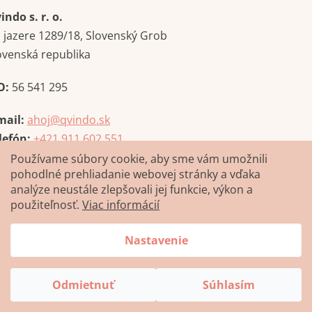
indo s. r. o.
i jazere 1289/18, Slovenský Grob
ovenská republika
O:
56 541 295
mail:
ahoj@qvindo.sk
lefón:
+421 911 602 551
Používame súbory cookie, aby sme vám umožnili
pohodlné prehliadanie webovej stránky a vďaka
analýze neustále zlepšovali jej funkcie, výkon a
použiteľnosť.
Viac informácií
Nastavenie
Vytvoril Shoptet
Odmietnuť
Súhlasím
Copyright 2026
Qvindo.sk
. Všetky práva vyhradené.