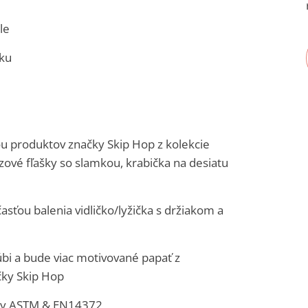
le
čku
u produktov značky Skip Hop z kolekcie
zové fľašky so slamkou, krabička na desiatu
asťou balenia vidličko/lyžička s držiakom a
ľúbi a bude viac motivované papať z
čky Skip Hop
rdy ASTM & EN14372