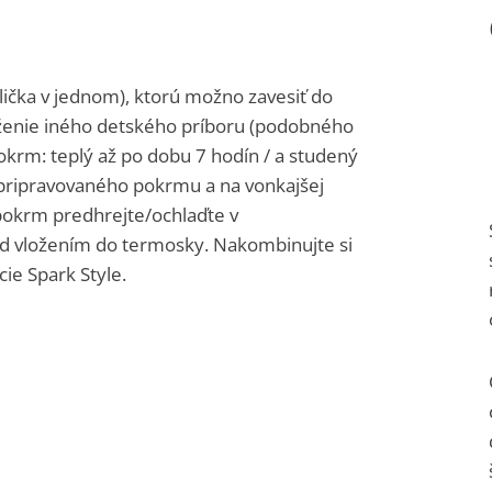
idlička v jednom), ktorú možno zavesiť do
loženie iného detského príboru (podobného
krm: teplý až po dobu 7 hodín / a studený
e pripravovaného pokrmu a na vonkajšej
 pokrm predhrejte/ochlaďte v
ed vložením do termosky. Nakombinujte si
ie Spark Style.