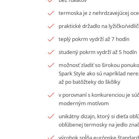
termoska je z nehrdzavejúcej oce
praktické držadlo na lyžičko/vidli
teplý pokrm vydrží až 7 hodín
studený pokrm vydrží až 5 hodín
možnosť zladiť so širokou ponuko
Spark Style ako sú napríklad nere
až po batôžteky do škôlky
v porovnaní s konkurenciou je súč
moderným motívom
unikátny dizajn, ktorý si dieťa ob
obľúbenej termosky na jedlo zna
výrobok spĺňa európske štanda