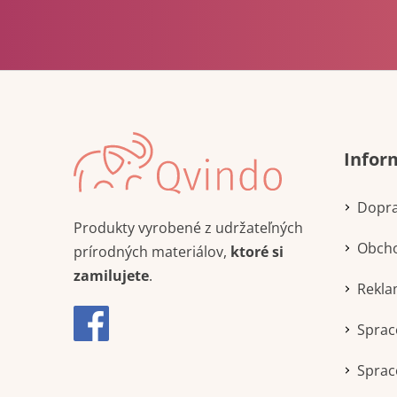
Infor
Dopra
Produkty vyrobené z udržateľných
Obch
prírodných materiálov,
ktoré si
zamilujete
.
Rekla
Sprac
Sprac