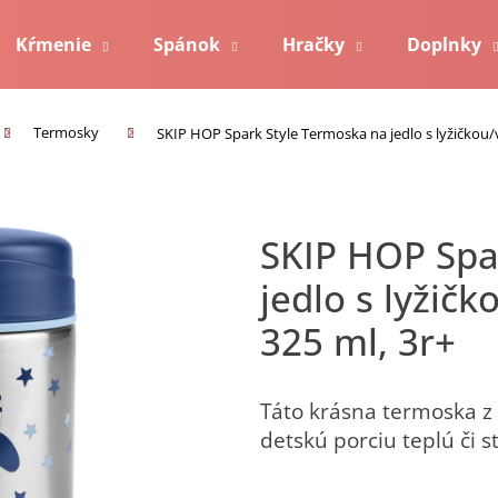
Kŕmenie
Spánok
Hračky
Doplnky
Čo potrebujete nájsť?
Kontakt
Termosky
SKIP HOP Spark Style Termoska na jedlo s lyžičkou/v
Hľadať
SKIP HOP Spark Style Termoska na
jedlo s lyžič
Odporúčame
325 ml, 3r+
Táto krásna termoska z 
detskú porciu teplú či 