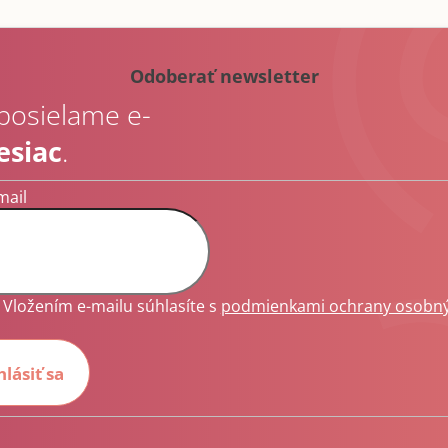
Odoberať newsletter
 posielame e-
esiac
.
mail
Vložením e-mailu súhlasíte s
podmienkami ochrany osobn
hlásiť sa