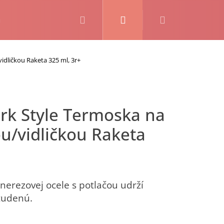
Hľadať
Prihlásenie
Nákupný
košík
idličkou Raketa 325 ml, 3r+
kou/vidličkou Raketa
nerezovej ocele s potlačou udrží
studenú.