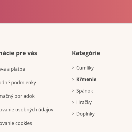
Preskočiť
mácie pre vás
Kategórie
kategórie
Cumlíky
va a platba
Kŕmenie
odné podmienky
Spánok
mačný poriadok
Hračky
ovanie osobných údajov
Doplnky
ovanie cookies