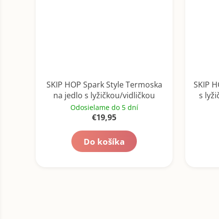
SKIP HOP Spark Style Termoska
SKIP H
na jedlo s lyžičkou/vidličkou
s lyž
Futbal 325 ml, 3r+
Odosielame do 5 dní
€19,95
Do košíka