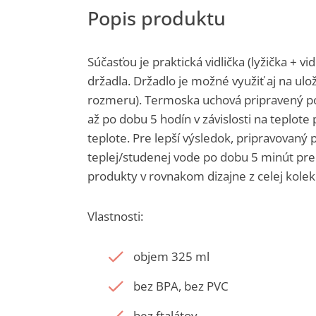
Súčasťou je praktická vidlička (lyžička + v
držadla. Držadlo je možné využiť aj na u
rozmeru). Termoska uchová pripravený po
až po dobu 5 hodín v závislosti na teplot
teplote. Pre lepší výsledok, pripravovaný
teplej/studenej vode po dobu 5 minút pr
produkty v rovnakom dizajne z celej kolekc
Vlastnosti:
objem 325 ml
bez BPA, bez PVC
bez ftalátov