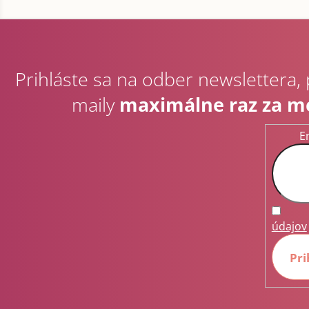
Z
á
p
Prihláste sa na odber newslettera,
ä
t
maily
maximálne raz za m
i
e
E
údajov
Pri