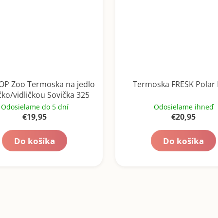
OP Zoo Termoska na jedlo
Termoska FRESK Polar 
ičko/vidličkou Sovička 325
ml, 3r+
Odosielame do 5 dní
Odosielame ihneď
€19,95
€20,95
Do košíka
Do košíka