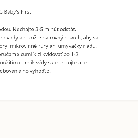
​​Baby’s First
vodou. Nechajte 3-5 minút odstáť.
e z vody a položte na rovný povrch, aby sa
tory, mikrovlnné rúry ani umývačky riadu.
rúčame cumlík zlikvidovať po 1-2
užitím cumlík vždy skontrolujte a pri
ebovania ho vyhoďte.