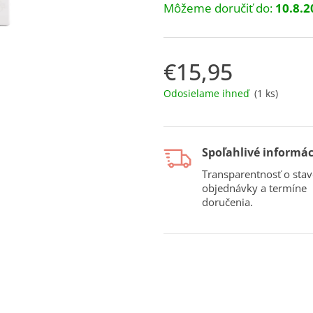
Môžeme doručiť do:
10.8.2
€15,95
Jednotková
Odosielame ihneď
(1 ks)
cena:
Spoľahlivé informác
Transparentnosť o stav
objednávky a termíne
doručenia.