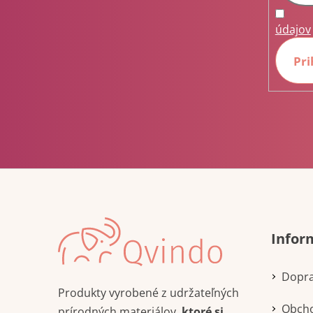
údajov
Pri
Infor
Dopra
Produkty vyrobené z udržateľných
Obch
prírodných materiálov,
ktoré si