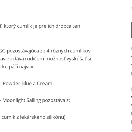
ť, ktorý cumlík je pre ich drobca ten
GG pozostávajúca zo 4 rôznych cumlíkov
daviek dáva rodičom možnosť vyskúšať si
tku páči najviac.
ách: Powder Blue a Cream.
– Moonlight Sailing pozostáva z:
 cumlk z lekárskeho silikónu)