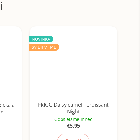
NOVINKA
SVIETI V TME
žička a
FRIGG Daisy cumeľ - Croissant
ue
Night
Odosielame ihneď
€5,95