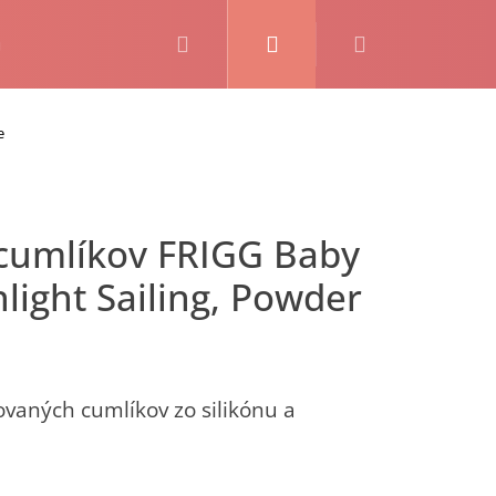
Hľadať
Prihlásenie
Nákupný
košík
e
nlight Sailing, Powder
ovaných cumlíkov zo silikónu a