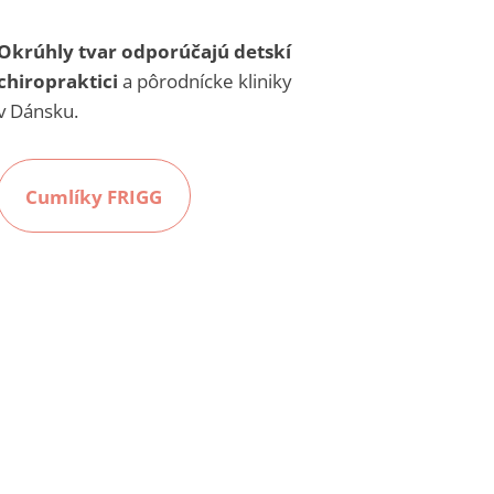
Okrúhly tvar odporúčajú detskí
chiropraktici
a pôrodnícke kliniky
v Dánsku.
Cumlíky FRIGG