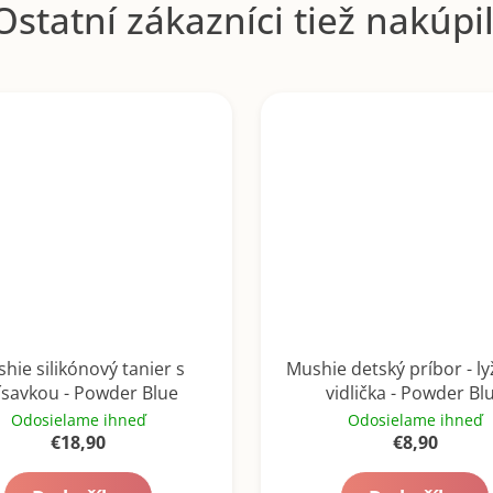
hie silikónový tanier s
Mushie detský príbor - ly
ísavkou - Powder Blue
vidlička - Powder Bl
Odosielame ihneď
Odosielame ihneď
€18,90
€8,90