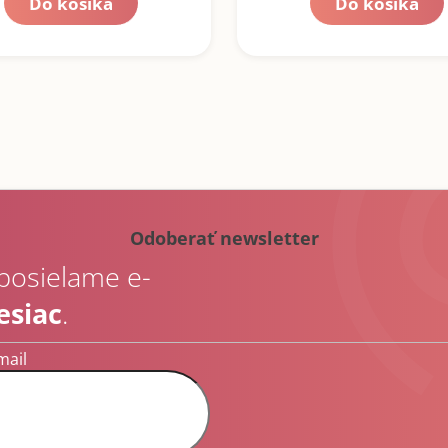
Do košíka
Do košíka
Odoberať newsletter
 posielame e-
esiac
.
mail