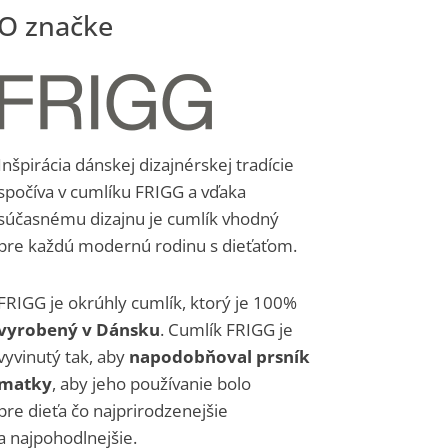
Inšpirácia dánskej dizajnérskej tradície
spočíva v cumlíku FRIGG a vďaka
súčasnému dizajnu je cumlík vhodný
pre každú modernú rodinu s dieťaťom.
FRIGG je okrúhly cumlík, ktorý je 100%
vyrobený v Dánsku
. Cumlík FRIGG je
vyvinutý tak, aby
napodobňoval prsník
matky
, aby jeho používanie bolo
pre dieťa čo najprirodzenejšie
a najpohodlnejšie.