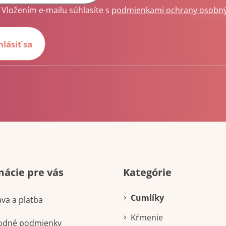
Vložením e-mailu súhlasíte s
podmienkami ochrany osobn
hlásiť sa
Preskočiť
mácie pre vás
Kategórie
kategórie
Cumlíky
va a platba
Kŕmenie
odné podmienky