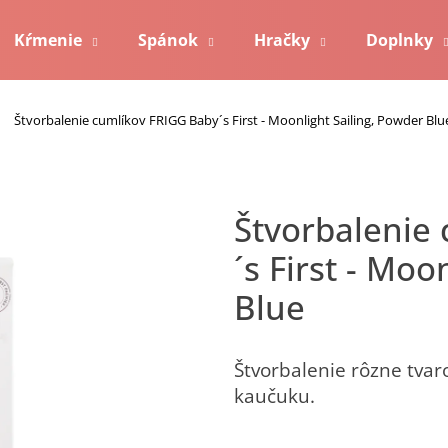
Kŕmenie
Spánok
Hračky
Doplnky
Čo potrebujete nájsť?
Kontakt
Štvorbalenie cumlíkov FRIGG Baby´s First - Moonlight Sailing, Powder Blu
Hľadať
Štvorbalenie cumlíkov FRIGG Baby
´s First - Moo
Odporúčame
Blue
Štvorbalenie rôzne tvar
kaučuku.