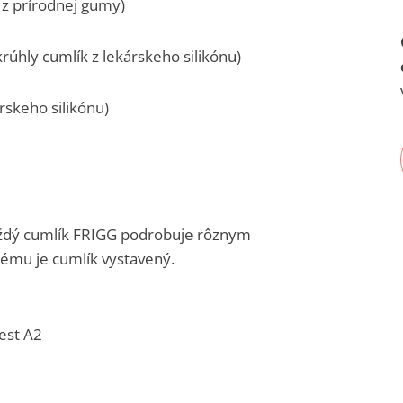
 z prírodnej gumy)
rúhly cumlík z lekárskeho silikónu)
rskeho silikónu)
ždý cumlík FRIGG podrobuje rôznym
rému je cumlík vystavený.
est A2