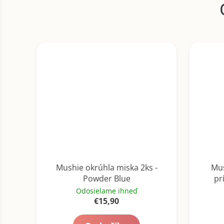
Mushie okrúhla miska 2ks -
Mus
Powder Blue
pr
Odosielame ihneď
€15,90