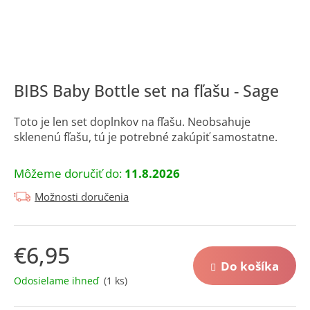
á
j
s
ť
?
BIBS Baby Bottle set na fľašu - Sage
Toto je len set doplnkov na fľašu. Neobsahuje
sklenenú fľašu, tú je potrebné zakúpiť samostatne.
Hľadať
Môžeme doručiť do:
11.8.2026
Možnosti doručenia
O
d
€6,95
p
o
Do košíka
Jednotková
r
Odosielame ihneď
(1 ks)
cena:
ú