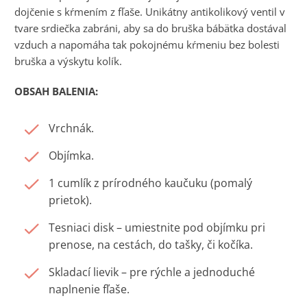
dojčenie s kŕmením z fľaše. Unikátny antikolikový ventil v
tvare srdiečka zabráni, aby sa do bruška bábätka dostával
vzduch a napomáha tak pokojnému kŕmeniu bez bolesti
bruška a výskytu kolík.
OBSAH BALENIA:
Vrchnák.
Objímka.
1 cumlík z prírodného kaučuku (pomalý
prietok).
Tesniaci disk – umiestnite pod objímku pri
prenose, na cestách, do tašky, či kočíka.
Skladací lievik – pre rýchle a jednoduché
naplnenie fľaše.