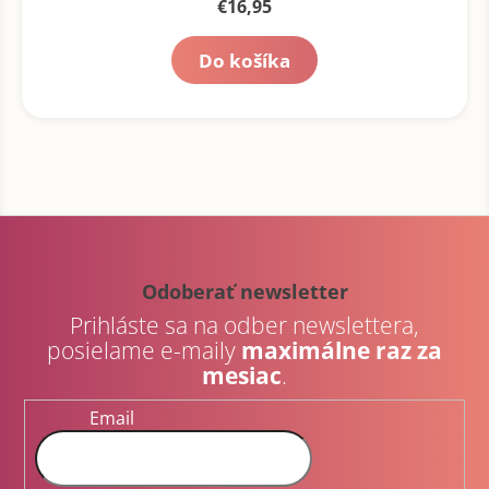
€16,95
Do košíka
Z
á
p
Odoberať newsletter
ä
Prihláste sa na odber newslettera,
t
posielame e-maily
maximálne raz za
i
mesiac
.
e
Email