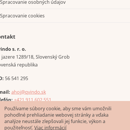
Spracovanie osobných údajov
Spracovanie cookies
Kontakt
indo s. r. o.
i jazere 1289/18, Slovenský Grob
ovenská republika
O:
56 541 295
mail:
ahoj@qvindo.sk
lefón:
+421 911 602 551
Používame súbory cookie, aby sme vám umožnili
pohodlné prehliadanie webovej stránky a vďaka
analýze neustále zlepšovali jej funkcie, výkon a
použiteľnosť.
Viac informácií