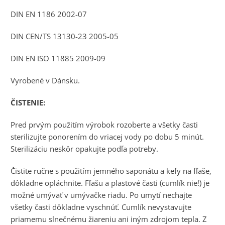
DIN EN 1186 2002-07
DIN CEN/TS 13130-23 2005-05
DIN EN ISO 11885 2009-09
Vyrobené v Dánsku.
ČISTENIE:
Pred prvým použitím výrobok rozoberte a všetky časti
sterilizujte ponorením do vriacej vody po dobu 5 minút.
Sterilizáciu neskôr opakujte podľa potreby.
Čistite ručne s použitím jemného saponátu a kefy na fľaše,
dôkladne opláchnite. Fľašu a plastové časti (cumlík nie!) je
možné umývať v umývačke riadu. Po umytí nechajte
všetky časti dôkladne vyschnúť. Cumlík nevystavujte
priamemu slnečnému žiareniu ani iným zdrojom tepla. Z