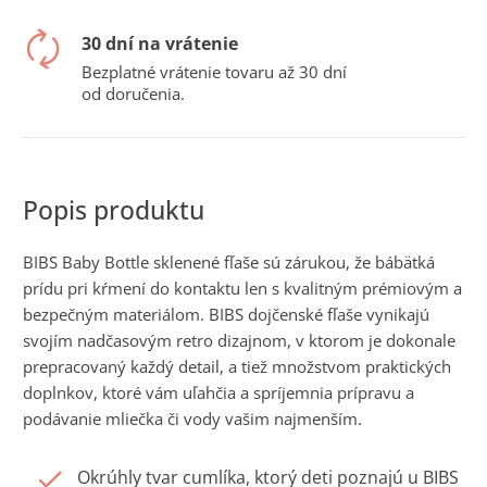
č
a
30 dní na vrátenie
m
e
Bezplatné vrátenie tovaru až 30 dní
od doručenia.
BIBS Baby Bottle sklenené fľaše sú zárukou, že bábätká
prídu pri kŕmení do kontaktu len s kvalitným prémiovým a
bezpečným materiálom. BIBS dojčenské fľaše vynikajú
svojím nadčasovým retro dizajnom, v ktorom je dokonale
prepracovaný každý detail, a tiež množstvom praktických
doplnkov, ktoré vám uľahčia a spríjemnia prípravu a
podávanie mliečka či vody vašim najmenším.
Okrúhly tvar cumlíka, ktorý deti poznajú u BIBS