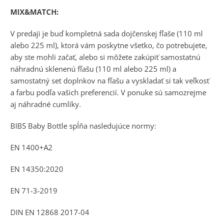
MIX&MATCH:
V predaji je buď kompletná sada dojčenskej fľaše (110 ml
alebo 225 ml), ktorá vám poskytne všetko, čo potrebujete,
aby ste mohli začať, alebo si môžete zakúpiť samostatnú
náhradnú sklenenú fľašu (110 ml alebo 225 ml) a
samostatný set doplnkov na fľašu a vyskladať si tak veľkosť
a farbu podľa vašich preferencií. V ponuke sú samozrejme
aj náhradné cumlíky.
BIBS Baby Bottle spĺňa nasledujúce normy:
EN 1400+A2
EN 14350:2020
EN 71-3-2019
DIN EN 12868 2017-04