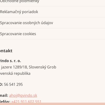
Obchodné podmienky
Reklamačný poriadok
Spracovanie osobných údajov
Spracovanie cookies
Kontakt
indo s. r. o.
i jazere 1289/18, Slovenský Grob
ovenská republika
O:
56 541 295
mail:
ahoj@qvindo.sk
lefón:
+421 911 602 551