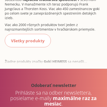
Nemecku. V manažmente ich teraz podporujú Frank
á
Jungclaus a Thorsten Koss. Viac ako 450 zamestnancov goki
j
po celom svete je zaneprázdnených spestrením detských
s
izieb.
ť
Viac ako 2000 rôznych produktov tvorí jeden z
?
najrozmanitejších sortimentov v hračkárskom priemysle.
Všetky produkty
Hľadať
Žiadne produkty značky
Goki HEIMESS
sa nenašli...
Z
O
á
d
p
Odoberať newsletter
p
ä
o
Prihláste sa na odber newslettera,
t
r
posielame e-maily
maximálne raz za
i
ú
mesiac
.