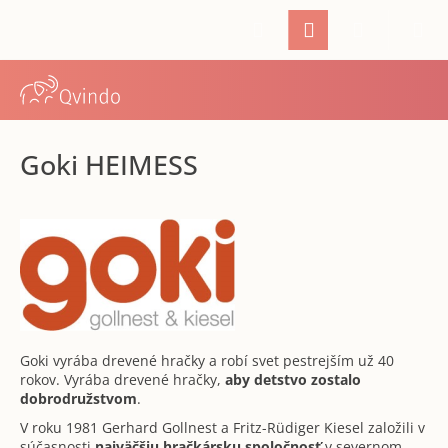
K
Prejsť
Hľadať
Prihlásenie
Nákupný
M
na
o
Späť
Späť
obsah
š
í
košík
Č
k
o
p
Goki HEIMESS
o
t
r
e
b
u
j
Goki vyrába drevené hračky a robí svet pestrejším už 40
e
rokov. Vyrába drevené hračky,
aby detstvo zostalo
t
dobrodružstvom
.
e
V roku 1981 Gerhard Gollnest a Fritz-Rüdiger Kiesel založili v
n
súčasnosti
najväčšiu hračkársku spoločnosť
v severnom