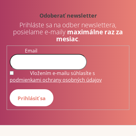
á
á
d
p
Odoberať newsletter
a
ä
Prihláste sa na odber newslettera,
c
t
posielame e-maily
maximálne raz za
i
i
mesiac
e
.
e
p
Email
r
v
k
y
Vložením e-mailu súhlasíte s
v
podmienkami ochrany osobných údajov
ý
p
Prihlásiť sa
i
s
u