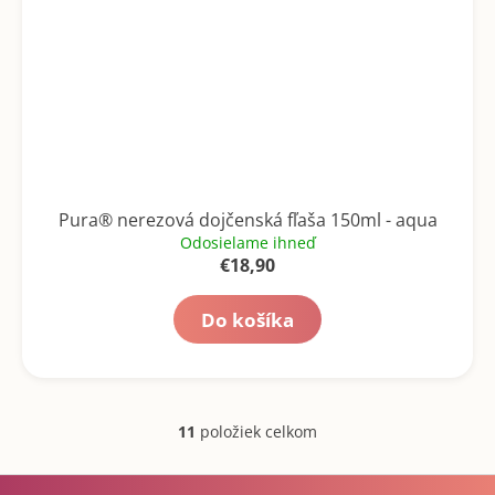
Pura® nerezová dojčenská fľaša 150ml - aqua
Odosielame ihneď
€18,90
Do košíka
11
položiek celkom
O
v
Z
l