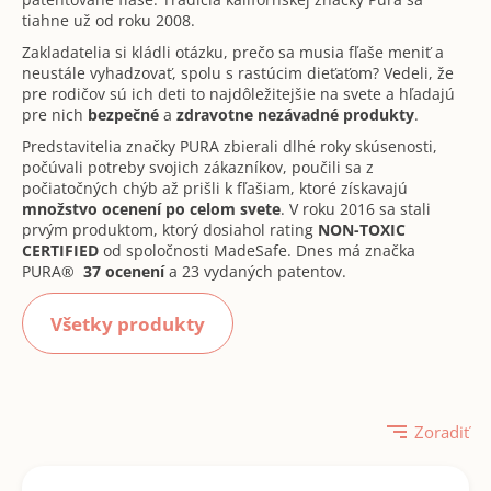
v
á
tiahne už od roku 2008.
j
Zakladatelia si kládli otázku, prečo sa musia fľaše meniť a
neustále vyhadzovať, spolu s rastúcim dieťaťom? Vedeli, že
s
pre rodičov sú ich deti to najdôležitejšie na svete a hľadajú
ť
pre nich
bezpečné
a
zdravotne nezávadné produkty
.
?
Predstavitelia značky PURA zbierali dlhé roky skúsenosti,
počúvali potreby svojich zákazníkov, poučili sa z
počiatočných chýb až prišli k fľašiam, ktoré získavajú
množstvo ocenení po celom svete
. V roku 2016 sa stali
prvým produktom, ktorý dosiahol rating
NON-TOXIC
CERTIFIED
od spoločnosti MadeSafe. Dnes má značka
Hľadať
PURA®
37 ocenení
a 23 vydaných patentov.
Všetky produkty
O
d
p
o
Zoradiť
R
r
a
ú