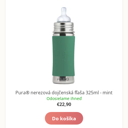
č
d
a
e
m
n
e
i
e
p
r
o
d
u
k
t
o
Pura® nerezová dojčenská fľaša 325ml - mint
v
Odosielame ihneď
€22,90
Do košíka