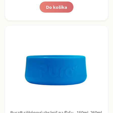
Do košíka
Pura® silikónový chránič na fľašu - 150ml, 260ml,