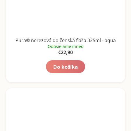
Pura® nerezová dojčenská fľaša 325ml - aqua
Odosielame ihneď
€22,90
Do košíka